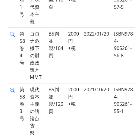
1
代資
頁
57-5
号
本主
義
第
コロ
B5判
2000
2022/01/20
ISBN978-
58
ナ危
並
円
4-
巻
機下
製/104
+税
905261-
4
の財
頁
56-8
号
政政
策と
MMT
第
現代
B5判
2000
2021/10/20
ISBN978-
58
資本
並
円
4-
巻
主義
製/120
+税
905261-
3
の諸
頁
55-1
号
論点:
貨
幣・