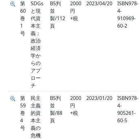
第
SDGs
B5判
2000
2023/04/20
ISBN978-
60
と現
並
円
4-
巻
代資
製/112
+税
910969-
1
本主
頁
60-2
号
義：
政治
経済
学か
らの
アプ
ロー
チ
第
民主
B5判
2000
2023/01/20
ISBN978-
59
主義
並
円
4-
巻
的資
製/88
+税
905261-
4
本主
頁
60-5
号
義の
危機