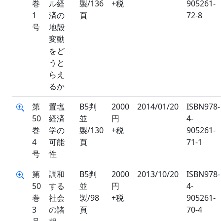
巻
ル経
製/136
+税
905261-
1
済の
頁
72-8
号
地殻
変動
をど
うと
らえ
るか
第
置塩
B5判
2000
2014/01/20
ISBN978-
50
経済
並
円
4-
巻
学の
製/130
+税
905261-
4
可能
頁
71-1
号
性
第
調和
B5判
2000
2013/10/20
ISBN978-
50
する
並
円
4-
巻
社会
製/98
+税
905261-
3
の諸
頁
70-4