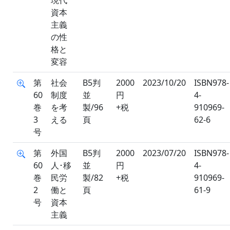
現代
資本
主義
の性
格と
変容
第
社会
B5判
2000
2023/10/20
ISBN978-
60
制度
並
円
4-
巻
を考
製/96
+税
910969-
3
える
頁
62-6
号
第
外国
B5判
2000
2023/07/20
ISBN978-
60
人･移
並
円
4-
巻
民労
製/82
+税
910969-
2
働と
頁
61-9
号
資本
主義