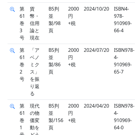
第
貨
B5判
2000
2024/10/20
ISBN4-
61
幣・
並
円
978-
巻
信用
製/98
+税
910969-
3
論と
頁
66-4
号
現在
第
「ア
B5判
2000
2024/07/20
ISBN978-
61
ベノ
並
円
4-
巻
ミク
製/86
+税
910969-
2
ス」
頁
65-7
号
を振
り返
る
第
現代
B5判
2000
2024/04/20
ISBN978-
61
の物
並
円
4-
巻
価変
製/156
+税
910969-
1
動を
頁
64-0
号
どう