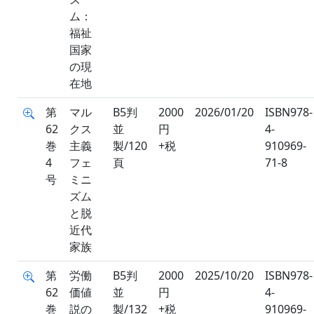
ム：
福祉
国家
の現
在地
第
マル
B5判
2000
2026/01/20
ISBN978-
62
クス
並
円
4-
巻
主義
製/120
+税
910969-
4
フェ
頁
71-8
号
ミニ
ズム
と脱
近代
家族
第
労働
B5判
2000
2025/10/20
ISBN978-
62
価値
並
円
4-
巻
説の
製/132
+税
910969-