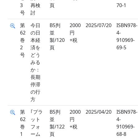
3
再検
頁
70-1
号
討
第
今日
B5判
2000
2025/07/20
ISBN978-
62
の日
並
円
4-
巻
本経
製/120
+税
910969-
2
済を
頁
69-5
号
どう
みる
か：
長期
停滞
の行
方
第
｢プラ
B5判
2000
2025/04/20
ISBN978-
62
ット
並
円
4-
巻
フォ
製/122
+税
910969-
1
ーム
頁
68-8