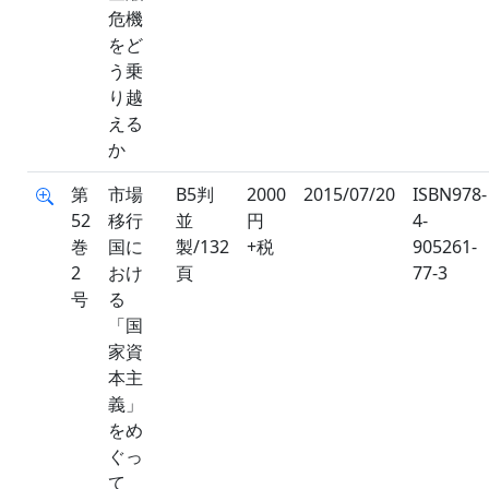
危機
をど
う乗
り越
える
か
第
市場
B5判
2000
2015/07/20
ISBN978-
52
移行
並
円
4-
巻
国に
製/132
+税
905261-
2
おけ
頁
77-3
号
る
「国
家資
本主
義」
をめ
ぐっ
て