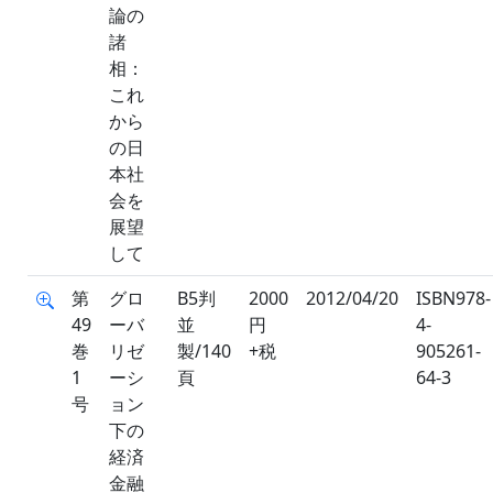
論の
諸
相：
これ
から
の日
本社
会を
展望
して
第
グロ
B5判
2000
2012/04/20
ISBN978-
49
ーバ
並
円
4-
巻
リゼ
製/140
+税
905261-
1
ーシ
頁
64-3
号
ョン
下の
経済
金融