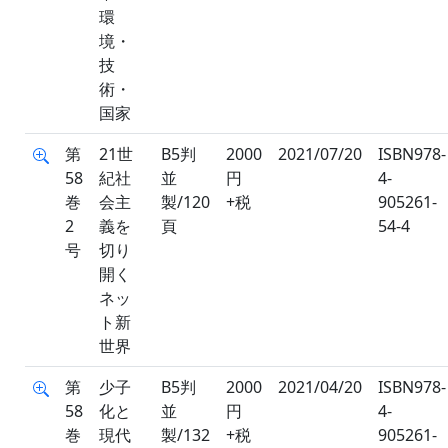
環
境・
技
術・
国家
第
21世
B5判
2000
2021/07/20
ISBN978-
58
紀社
並
円
4-
巻
会主
製/120
+税
905261-
2
義を
頁
54-4
号
切り
開く
ネッ
ト新
世界
第
少子
B5判
2000
2021/04/20
ISBN978-
58
化と
並
円
4-
巻
現代
製/132
+税
905261-