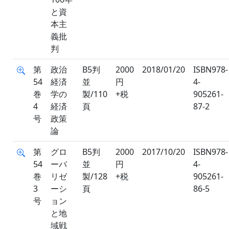
と資
本主
義批
判
第
政治
B5判
2000
2018/01/20
ISBN978-
54
経済
並
円
4-
巻
学の
製/110
+税
905261-
4
経済
頁
87-2
号
政策
論
第
グロ
B5判
2000
2017/10/20
ISBN978-
54
ーバ
並
円
4-
巻
リゼ
製/128
+税
905261-
3
ーシ
頁
86-5
号
ョン
と地
域戦