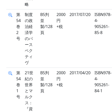
略
第
制度
B5判
2000
2017/07/20
ISBN978-
54
の政
並
円
4-
巻
治経
製/128
+税
905261-
2
済学
頁
85-8
号
のパ
ース
ペク
ティ
ヴ
第
21世
B5判
2000
2017/04/20
ISBN978-
54
紀の
並
円
4-
巻
世界
製/128
+税
905261-
1
とマ
頁
84-1
号
ルク
ス：
『資