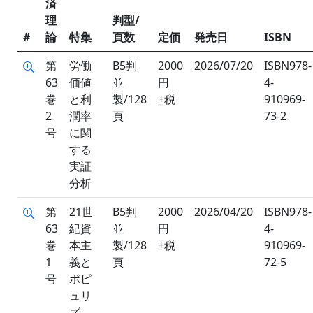
済
理
判型/
#
論
特集
頁数
定価
発売日
ISBN
第
労働
B5判
2000
2026/07/20
ISBN978-
63
価値
並
円
4-
巻
と利
製/128
+税
910969-
2
潤率
頁
73-2
号
に関
する
実証
分析
第
21世
B5判
2000
2026/04/20
ISBN978-
63
紀資
並
円
4-
巻
本主
製/128
+税
910969-
1
義と
頁
72-5
号
ポピ
ュリ
ズ