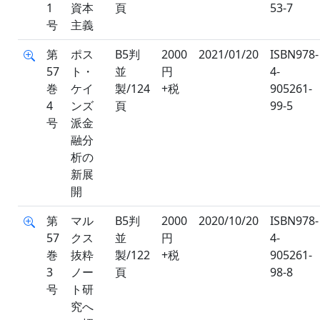
1
資本
頁
53-7
号
主義
第
ポス
B5判
2000
2021/01/20
ISBN978-
57
ト・
並
円
4-
巻
ケイ
製/124
+税
905261-
4
ンズ
頁
99-5
号
派金
融分
析の
新展
開
第
マル
B5判
2000
2020/10/20
ISBN978-
57
クス
並
円
4-
巻
抜粋
製/122
+税
905261-
3
ノー
頁
98-8
号
ト研
究へ