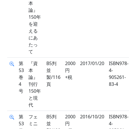
本
論』
150年
を迎
える
にあ
たっ
て
第
『資
B5判
2000
2017/01/20
ISBN978-
53
本
並
円
4-
巻
論』
製/116
+税
905261-
4
刊行
頁
83-4
号
150年
と現
代
第
フェ
B5判
2000
2016/10/20
ISBN978-
53
ミニ
並
円
4-