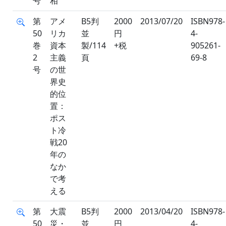
号
相
第
アメ
B5判
2000
2013/07/20
ISBN978-
50
リカ
並
円
4-
巻
資本
製/114
+税
905261-
2
主義
頁
69-8
号
の世
界史
的位
置：
ポス
ト冷
戦20
年の
なか
で考
える
第
大震
B5判
2000
2013/04/20
ISBN978-
50
災・
並
円
4-