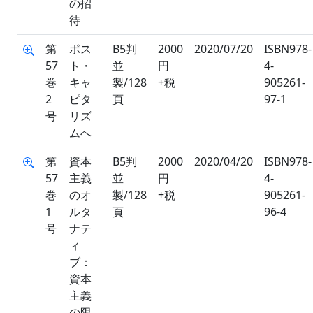
の招
待
第
ポス
B5判
2000
2020/07/20
ISBN978-
57
ト・
並
円
4-
巻
キャ
製/128
+税
905261-
2
ピタ
頁
97-1
号
リズ
ムへ
第
資本
B5判
2000
2020/04/20
ISBN978-
57
主義
並
円
4-
巻
のオ
製/128
+税
905261-
1
ルタ
頁
96-4
号
ナテ
ィ
ブ：
資本
主義
の限