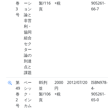
巻
ーシ
製/116
+税
905261-
3
ョン
頁
66-7
号
論と
非営
利・
協同
組合
セク
ター
論の
到達
点と
課題
第
ベー
B5判
2000
2012/07/20
ISBN978-
49
シッ
並
円
4-
巻
ク・
製/106
+税
905261-
2
イン
頁
65-0
号
カム