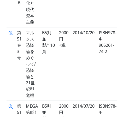
号
化と
現代
資本
主義
第
マル
B5判
2000
2014/10/20
ISBN978-
51
クス
並
円
4-
巻
恐慌
製/110
+税
905261-
3
論を
頁
74-2
号
めぐ
って/
恐慌
論と
21世
紀型
危機
第
MEGA
B5判
2000
2014/07/20
ISBN978-
51
第Ⅱ部
並
円
4-