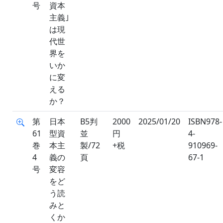
号
資本
主義｣
は現
代世
界を
いか
に変
える
か？
第
日本
B5判
2000
2025/01/20
ISBN978-
61
型資
並
円
4-
巻
本主
製/72
+税
910969-
4
義の
頁
67-1
号
変容
をど
う読
みと
くか