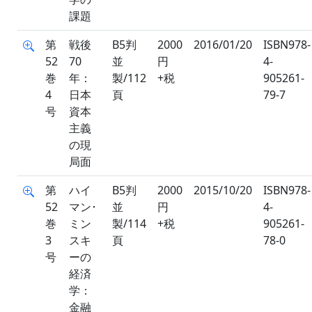
課題
第
戦後
B5判
2000
2016/01/20
ISBN978-
52
70
並
円
4-
巻
年：
製/112
+税
905261-
4
日本
頁
79-7
号
資本
主義
の現
局面
第
ハイ
B5判
2000
2015/10/20
ISBN978-
52
マン･
並
円
4-
巻
ミン
製/114
+税
905261-
3
スキ
頁
78-0
号
ーの
経済
学：
金融