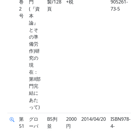
巻
門
製/128
+税
905261-
2
(『資
頁
73-5
号
本
論』
とそ
の準
備労
作)研
究の
現
在：
第Ⅱ部
門完
結に
あた
って)
第
グロ
B5判
2000
2014/04/20
ISBN978-
51
ーバ
並
円
4-