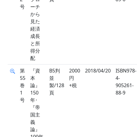
号
ーチ
から
見た
経済
成長
と所
得分
配
第
『資
B5判
2000
2018/04/20
ISBN978-
55
本
並
円
4-
巻
論』
製/128
+税
905261-
1
150
頁
88-9
号
年･
『帝
国主
義
論』
100年