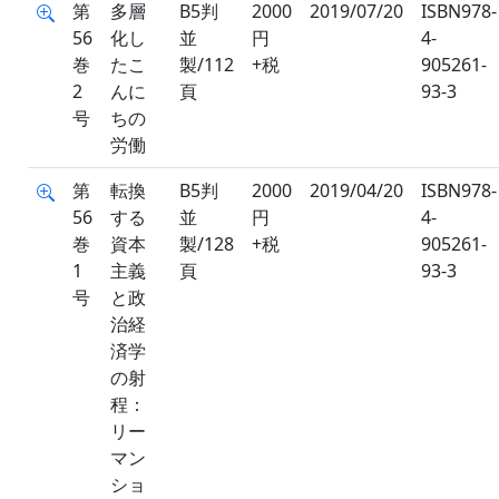
第
多層
B5判
2000
2019/07/20
ISBN978-
56
化し
並
円
4-
巻
たこ
製/112
+税
905261-
2
んに
頁
93-3
号
ちの
労働
第
転換
B5判
2000
2019/04/20
ISBN978-
56
する
並
円
4-
巻
資本
製/128
+税
905261-
1
主義
頁
93-3
号
と政
治経
済学
の射
程：
リー
マン
ショ