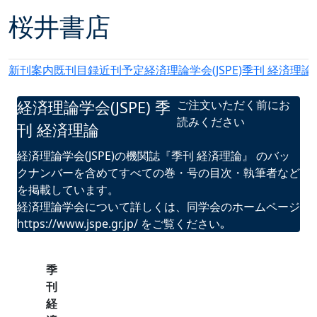
桜井書店
新刊案内
既刊目録
近刊予定
経済理論学会(JSPE)季刊 経済理論
経済理論学会(JSPE) 季
ご注文いただく前にお
読みください
刊 経済理論
経済理論学会(JSPE)の機関誌『季刊 経済理論』 のバッ
クナンバーを含めてすべての巻・号の目次・執筆者など
を掲載しています。
経済理論学会について詳しくは、同学会のホームページ
https://www.jspe.gr.jp/
をご覧ください｡
季
刊
経