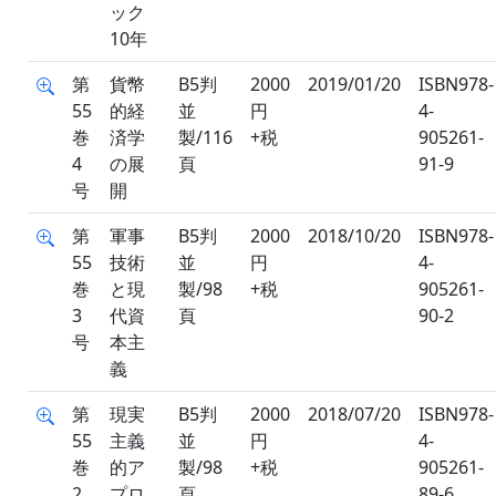
ック
10年
第
貨幣
B5判
2000
2019/01/20
ISBN978-
55
的経
並
円
4-
巻
済学
製/116
+税
905261-
4
の展
頁
91-9
号
開
第
軍事
B5判
2000
2018/10/20
ISBN978-
55
技術
並
円
4-
巻
と現
製/98
+税
905261-
3
代資
頁
90-2
号
本主
義
第
現実
B5判
2000
2018/07/20
ISBN978-
55
主義
並
円
4-
巻
的ア
製/98
+税
905261-
2
プロ
頁
89-6