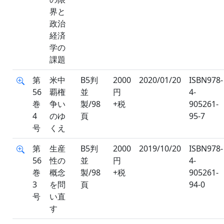
界と
政治
経済
学の
課題
第
米中
B5判
2000
2020/01/20
ISBN978-
56
覇権
並
円
4-
巻
争い
製/98
+税
905261-
4
のゆ
頁
95-7
号
くえ
第
生産
B5判
2000
2019/10/20
ISBN978-
56
性の
並
円
4-
巻
概念
製/98
+税
905261-
3
を問
頁
94-0
号
い直
す