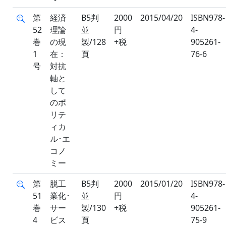
第
経済
B5判
2000
2015/04/20
ISBN978-
52
理論
並
円
4-
巻
の現
製/128
+税
905261-
1
在：
頁
76-6
号
対抗
軸と
して
のポ
リテ
ィカ
ル･エ
コノ
ミー
第
脱工
B5判
2000
2015/01/20
ISBN978-
51
業化･
並
円
4-
巻
サー
製/130
+税
905261-
4
ビス
頁
75-9