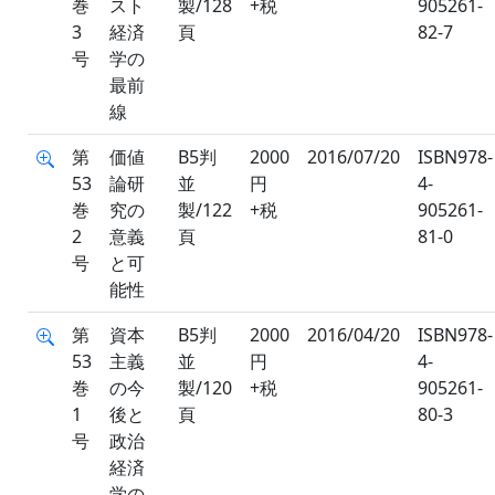
巻
スト
製/128
+税
905261-
3
経済
頁
82-7
号
学の
最前
線
第
価値
B5判
2000
2016/07/20
ISBN978-
53
論研
並
円
4-
巻
究の
製/122
+税
905261-
2
意義
頁
81-0
号
と可
能性
第
資本
B5判
2000
2016/04/20
ISBN978-
53
主義
並
円
4-
巻
の今
製/120
+税
905261-
1
後と
頁
80-3
号
政治
経済
学の