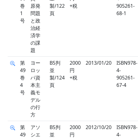
巻
原発
製/122
+税
905261-
1
問題
頁
68-1
号
と政
治経
済学
の課
題
第
ヨー
B5判
2000
2013/01/20
ISBN978-
49
ロッ
並
円
4-
巻
パ資
製/124
+税
905261-
4
本主
頁
67-4
号
義モ
デル
の行
方
第
アソ
B5判
2000
2012/10/20
ISBN978-
49
シエ
並
円
4-