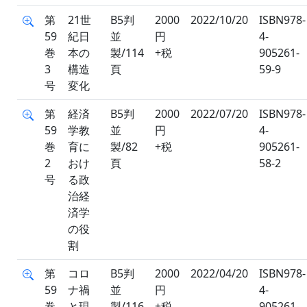
第
21世
B5判
2000
2022/10/20
ISBN978-
59
紀日
並
円
4-
巻
本の
製/114
+税
905261-
3
構造
頁
59-9
号
変化
第
経済
B5判
2000
2022/07/20
ISBN978-
59
学教
並
円
4-
巻
育に
製/82
+税
905261-
2
おけ
頁
58-2
号
る政
治経
済学
の役
割
第
コロ
B5判
2000
2022/04/20
ISBN978-
59
ナ禍
並
円
4-
巻
と現
製/116
+税
905261-