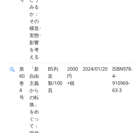
みる
か：
その
構造･
実態･
影響
を考
える
第
「新
B5判
2000
2024/01/20
ISBN978-
60
自由
並
円
4-
巻
主義
製/100
+税
910969-
4
から
頁
63-3
号
の転
換」
をめ
ぐっ
て：